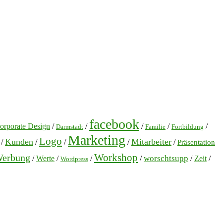
facebook
orporate Design
/
/
/
/
/
Darmstadt
Familie
Fortbildung
Marketing
Logo
Kunden
Mitarbeiter
/
/
/
/
/
Präsentation
Workshop
erbung
worschtsupp
/
Werte
/
/
/
/
Zeit
/
Wordpress