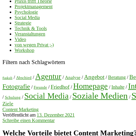
Praxis trifft Theorie
Projektmanagement
Psychologie
Social Media
Strategie
Technik & Tools
Veranstaltungen
Video
von wegen Privat ;-)
Workshop
Filtern nach Schlagwörtern
Agentur
Angebot
Bes
/
/
/
/
/
Beratung
/
Analyse
Abschied
#askub
Homepage
In
Fotografie
Friedhof
/
/
/
/
Inhalte
/
Freunde
Soziale Medien
S
Social Media
/
/
/
/
Schulung
Ziele
Content Marketing
Veröffentlicht am
13. Dezember 2021
Schreibe einen Kommentar
Welche Vorteile bietet Content Marketing