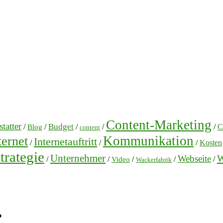
Content-Marketing
tatter
Budget
/
/
/
/
/
C
Blog
content
Kommunikation
ternet
Internetauftritt
/
/
/
Kosten
trategie
Unternehmer
W
Webseite
/
/
/
/
/
Video
Wackerfabrik
?