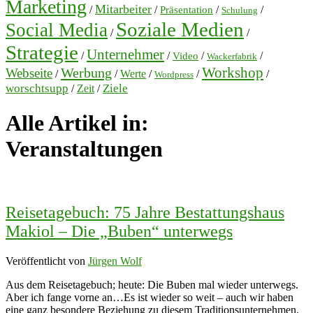
Marketing
Mitarbeiter
/
/
/
/
Präsentation
Schulung
Soziale Medien
Social Media
/
/
Strategie
Unternehmer
/
/
/
/
Video
Wackerfabrik
Workshop
Werbung
Webseite
/
/
Werte
/
/
/
Wordpress
worschtsupp
Ziele
/
Zeit
/
Alle Artikel in:
Veranstaltungen
Reisetagebuch: 75 Jahre Bestattungshaus
Makiol – Die „Buben“ unterwegs
Veröffentlicht von
Jürgen Wolf
Aus dem Reisetagebuch; heute: Die Buben mal wieder unterwegs.
Aber ich fange vorne an…Es ist wieder so weit – auch wir haben
eine ganz besondere Beziehung zu diesem Traditionsunternehmen.