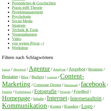
Persönliches & Geschichten
Praxis trifft Theorie
Projektmanagement
Psychologie
Social Media
Strategie
Technik & Tools
Veranstaltungen
Video
von wegen Privat ;-)
Workshop
Filtern nach Schlagwörtern
Agentur
Angebot
/
/
/
/
/
Beratung
/
Analyse
Abschied
#askub
Content-
Bestatter
Budget
/
/
/
/
Blog
content
facebook
Marketing
/
Corporate Design
/
/
/
Darmstadt
Fotografie
Friedhof
/
/
/
/
/
Familie
Fortbildung
Freunde
Homepage
Internet
Internetauftritt
/
Inhalte
/
/
/
Kommunikation
Logo
Kunden
/
Kosten
/
/
/