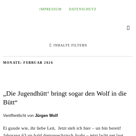
IMPRESSUM
DATENSCHUTZ
INHALTE FILTERN
MONATE:
FEBRUAR 2026
„Die Jugendhütt‘ bringt sogar den Wolf in die
Bütt“
Veröffentlicht von
Jürgen Wolf
Ei guude wie, ihr liebe Leit, Jetzt steh ich hier – un bin bereit!
Jahrgang 63 un bald dreiunsechzisch Joahr – jetzt lacht net laut,