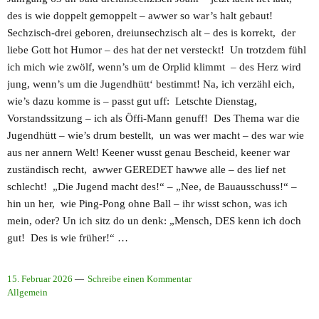
des is wie doppelt gemoppelt – awwer so war’s halt gebaut!
Sechzisch-drei geboren, dreiunsechzisch alt – des is korrekt, der
liebe Gott hot Humor – des hat der net versteckt! Un trotzdem fühl
ich mich wie zwölf, wenn’s um de Orplid klimmt – des Herz wird
jung, wenn’s um die Jugendhütt‘ bestimmt! Na, ich verzähl eich,
wie’s dazu komme is – passt gut uff: Letschte Dienstag,
Vorstandssitzung – ich als Öffi-Mann genuff! Des Thema war die
Jugendhütt – wie’s drum bestellt, un was wer macht – des war wie
aus ner annern Welt! Keener wusst genau Bescheid, keener war
zuständisch recht, awwer GEREDET hawwe alle – des lief net
schlecht! „Die Jugend macht des!“ – „Nee, de Bauausschuss!“ –
hin un her, wie Ping-Pong ohne Ball – ihr wisst schon, was ich
mein, oder? Un ich sitz do un denk: „Mensch, DES kenn ich doch
gut! Des is wie früher!“ …
15. Februar 2026
Schreibe einen Kommentar
Allgemein