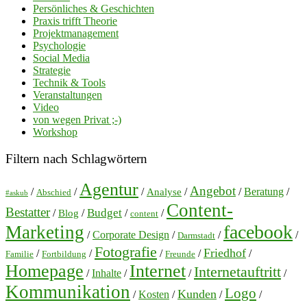
Persönliches & Geschichten
Praxis trifft Theorie
Projektmanagement
Psychologie
Social Media
Strategie
Technik & Tools
Veranstaltungen
Video
von wegen Privat ;-)
Workshop
Filtern nach Schlagwörtern
Agentur
Angebot
/
/
/
/
/
Beratung
/
Analyse
Abschied
#askub
Content-
Bestatter
Budget
/
/
/
/
Blog
content
facebook
Marketing
/
Corporate Design
/
/
/
Darmstadt
Fotografie
Friedhof
/
/
/
/
/
Familie
Fortbildung
Freunde
Homepage
Internet
Internetauftritt
/
Inhalte
/
/
/
Kommunikation
Logo
Kunden
/
Kosten
/
/
/