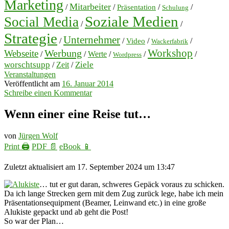
Marketing
Mitarbeiter
/
/
/
/
Präsentation
Schulung
Soziale Medien
Social Media
/
/
Strategie
Unternehmer
/
/
/
/
Video
Wackerfabrik
Workshop
Werbung
Webseite
/
/
Werte
/
/
/
Wordpress
worschtsupp
Ziele
/
Zeit
/
Veranstaltungen
Veröffentlicht am
16. Januar 2014
Schreibe einen Kommentar
Wenn einer eine Reise tut…
von
Jürgen Wolf
Print 🖨
PDF 📄
eBook 📱
Zuletzt aktualisiert am 17. September 2024 um 13:47
… tut er gut daran, schweres Gepäck voraus zu schicken.
Da ich lange Strecken gern mit dem Zug zurück lege, habe ich mein
Präsentationsequipment (Beamer, Leinwand etc.) in eine große
Alukiste gepackt und ab geht die Post!
So war der Plan…