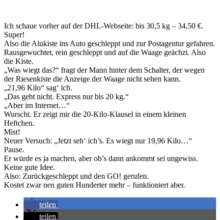
Ich schaue vorher auf der DHL-Webseite: bis 30,5 kg – 34,50 €.
Super!
Also die Alukiste ins Auto geschleppt und zur Postagentur gefahren.
Rausgewuchtet, rein geschleppt und auf die Waage geächzt. Also
die Kiste.
„Was wiegt das?“ fragt der Mann hinter dem Schalter, der wegen
der Riesenkiste die Anzeige der Waage nicht sehen kann.
„21,96 Kilo“ sag‘ ich.
„Das geht nicht. Express nur bis 20 kg.“
„Aber im Internet…“
Wurscht. Er zeigt mir die 20-Kilo-Klausel in einem kleinen
Heftchen.
Mist!
Neuer Versuch: „Jetzt seh‘ ich’s. Es wiegt nur 19,96 Kilo…“
Pause.
Er würde es ja machen, aber ob’s dann ankommt sei ungewiss.
Keine gute Idee.
Also: Zurückgeschleppt und den GO! gerufen.
Kostet zwar nen guten Hunderter mehr – funktioniert aber.
teilen
teilen