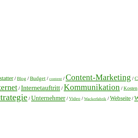
Content-Marketing
tatter
Budget
/
/
/
/
/
C
Blog
content
Kommunikation
ternet
Internetauftritt
/
/
/
Kosten
trategie
Unternehmer
W
Webseite
/
/
/
/
/
Video
Wackerfabrik