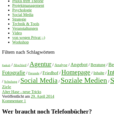
Praxis trifft Theorie
Projektmanagement
Psychologie
Social Media
Strategie
Technik & Tools
Veranstaltungen
Video
von wegen Privat ;-)
Workshop
Filtern nach Schlagwörtern
Agentur
Angebot
Bes
/
/
/
/
/
Beratung
/
Analyse
Abschied
#askub
Homepage
In
Fotografie
Friedhof
/
/
/
/
Inhalte
/
Freunde
Soziale Medien
S
Social Media
/
/
/
/
Schulung
Ziele
Alter Hase - neue Tricks
Veröffentlicht am
29. April 2014
Kommentare 1
Wer braucht noch Telefonbücher?