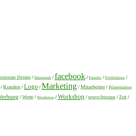
facebook
orporate Design
/
/
/
/
/
Darmstadt
Familie
Fortbildung
Marketing
Logo
Kunden
Mitarbeiter
/
/
/
/
/
Präsentation
Workshop
erbung
worschtsupp
/
Werte
/
/
/
/
Zeit
/
Wordpress