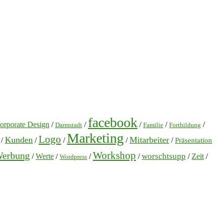
facebook
orporate Design
/
/
/
/
/
Darmstadt
Familie
Fortbildung
Marketing
Logo
Kunden
Mitarbeiter
/
/
/
/
/
Präsentation
Workshop
erbung
worschtsupp
/
Werte
/
/
/
/
Zeit
/
Wordpress