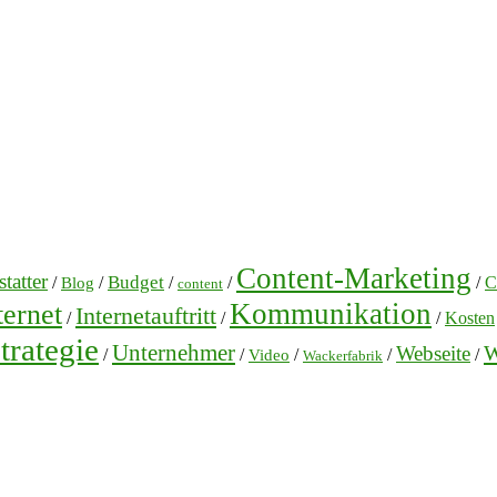
Content-Marketing
tatter
Budget
/
/
/
/
/
C
Blog
content
Kommunikation
ternet
Internetauftritt
/
/
/
Kosten
trategie
Unternehmer
W
Webseite
/
/
/
/
/
Video
Wackerfabrik