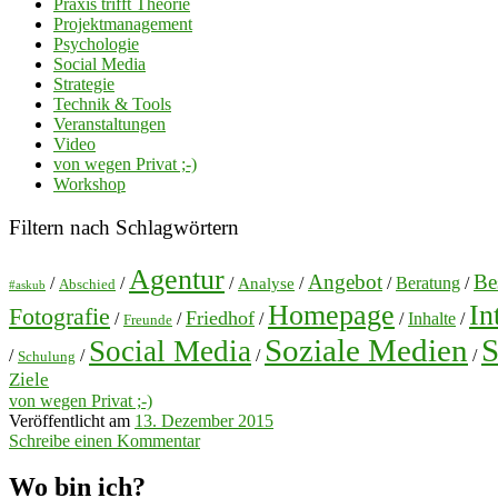
Praxis trifft Theorie
Projektmanagement
Psychologie
Social Media
Strategie
Technik & Tools
Veranstaltungen
Video
von wegen Privat ;-)
Workshop
Filtern nach Schlagwörtern
Agentur
Angebot
Bes
/
/
/
/
/
Beratung
/
Analyse
Abschied
#askub
Homepage
In
Fotografie
Friedhof
/
/
/
/
Inhalte
/
Freunde
Soziale Medien
S
Social Media
/
/
/
/
Schulung
Ziele
von wegen Privat ;-)
Veröffentlicht am
13. Dezember 2015
Schreibe einen Kommentar
Wo bin ich?