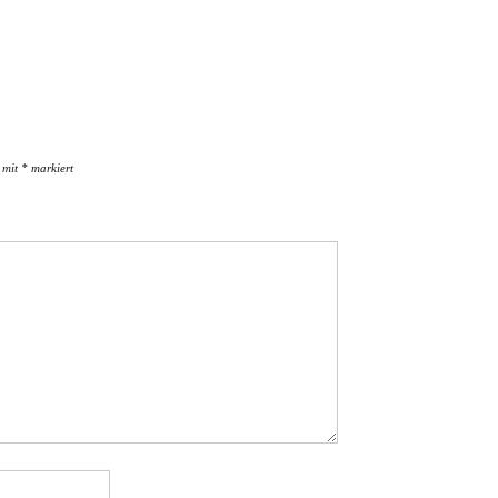
d mit
*
markiert