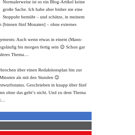
Normalerweise ist so ein Blog-Artikel keine
große Sache. Ich habe aber bisher nie eine
Stoppuhr bemüht – und schätze, in meinem
en [binnen fünf Monaten] – ohne externes
gements: Auch wenn etwas in einem (Mann-
ngsläufig bis morgen fertig sein 😉 Schon gar
 anderes Thema…
rgebrochen über einen Redaktionsplan hin zur
 Minuten als mit den Stunden 😉
Entwurfsstatus. Geschrieben in knapp über fünf
Denn ohne das geht‘s nicht. Und zu dem Thema
al…