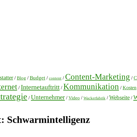
Content-Marketing
tatter
Budget
/
/
/
/
/
C
Blog
content
Kommunikation
ternet
Internetauftritt
/
/
/
Kosten
trategie
Unternehmer
W
Webseite
/
/
/
/
/
Video
Wackerfabrik
t:
Schwarmintelligenz