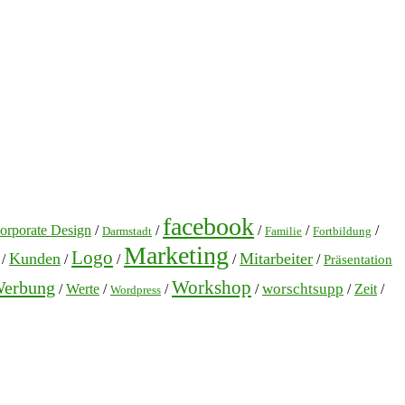
facebook
orporate Design
/
/
/
/
/
Darmstadt
Familie
Fortbildung
Marketing
Logo
Kunden
Mitarbeiter
/
/
/
/
/
Präsentation
Workshop
erbung
worschtsupp
/
Werte
/
/
/
/
Zeit
/
Wordpress