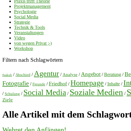
Praxis trifft Theorie
Projektmanagement
Psychologie
Social Media
Strategie
Technik & Tools
Veranstaltungen
Video
von wegen Privat ;-)
Workshop
Filtern nach Schlagwörtern
Agentur
Angebot
Bes
/
/
/
/
/
Beratung
/
Analyse
Abschied
#askub
Homepage
In
Fotografie
Friedhof
/
/
/
/
Inhalte
/
Freunde
Soziale Medien
S
Social Media
/
/
/
/
Schulung
Ziele
Alle Artikel mit dem Schlagwor
Wehret den Anfängen!