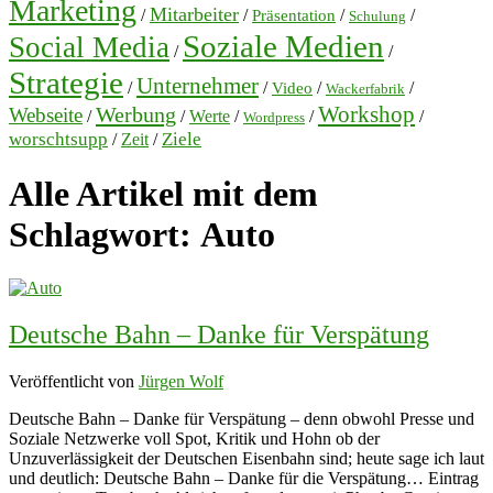
Marketing
Mitarbeiter
/
/
/
/
Präsentation
Schulung
Soziale Medien
Social Media
/
/
Strategie
Unternehmer
/
/
/
/
Video
Wackerfabrik
Workshop
Werbung
Webseite
/
/
Werte
/
/
/
Wordpress
worschtsupp
Ziele
/
Zeit
/
Alle Artikel mit dem
Schlagwort:
Auto
Deutsche Bahn – Danke für Verspätung
Veröffentlicht von
Jürgen Wolf
Deutsche Bahn – Danke für Verspätung – denn obwohl Presse und
Soziale Netzwerke voll Spot, Kritik und Hohn ob der
Unzuverlässigkeit der Deutschen Eisenbahn sind; heute sage ich laut
und deutlich: Deutsche Bahn – Danke für die Verspätung… Eintrag