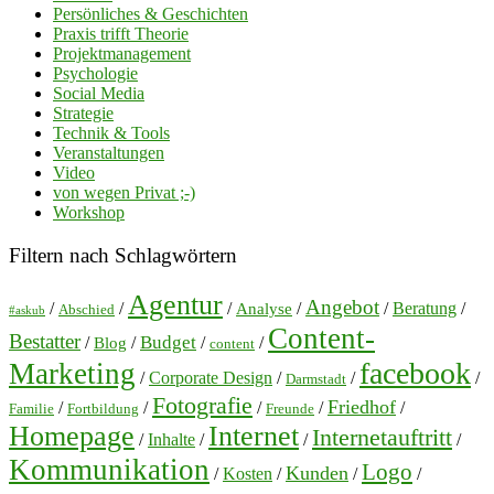
Persönliches & Geschichten
Praxis trifft Theorie
Projektmanagement
Psychologie
Social Media
Strategie
Technik & Tools
Veranstaltungen
Video
von wegen Privat ;-)
Workshop
Filtern nach Schlagwörtern
Agentur
Angebot
/
/
/
/
/
Beratung
/
Analyse
Abschied
#askub
Content-
Bestatter
Budget
/
/
/
/
Blog
content
facebook
Marketing
/
Corporate Design
/
/
/
Darmstadt
Fotografie
Friedhof
/
/
/
/
/
Familie
Fortbildung
Freunde
Homepage
Internet
Internetauftritt
/
Inhalte
/
/
/
Kommunikation
Logo
Kunden
/
Kosten
/
/
/