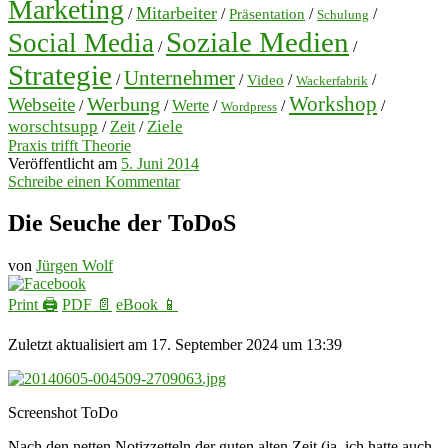
Marketing
Mitarbeiter
/
/
/
/
Präsentation
Schulung
Soziale Medien
Social Media
/
/
Strategie
Unternehmer
/
/
/
/
Video
Wackerfabrik
Workshop
Werbung
Webseite
/
/
Werte
/
/
/
Wordpress
worschtsupp
Ziele
/
Zeit
/
Praxis trifft Theorie
Veröffentlicht am
5. Juni 2014
Schreibe einen Kommentar
Die Seuche der ToDoS
von
Jürgen Wolf
Print 🖨
PDF 📄
eBook 📱
Zuletzt aktualisiert am 17. September 2024 um 13:39
Screenshot ToDo
Nach den netten Notizzetteln der guten alten Zeit (ja, ich hatte auch