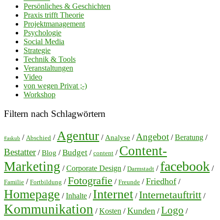
Persönliches & Geschichten
Praxis trifft Theorie
Projektmanagement
Psychologie
Social Media
Strategie
Technik & Tools
Veranstaltungen
Video
von wegen Privat ;-)
Workshop
Filtern nach Schlagwörtern
Agentur
Angebot
/
/
/
/
/
Beratung
/
Analyse
Abschied
#askub
Content-
Bestatter
Budget
/
/
/
/
Blog
content
facebook
Marketing
/
Corporate Design
/
/
/
Darmstadt
Fotografie
Friedhof
/
/
/
/
/
Familie
Fortbildung
Freunde
Homepage
Internet
Internetauftritt
/
Inhalte
/
/
/
Kommunikation
Logo
Kunden
/
Kosten
/
/
/