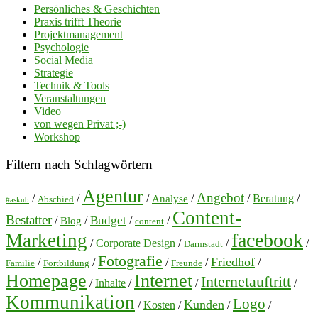
Persönliches & Geschichten
Praxis trifft Theorie
Projektmanagement
Psychologie
Social Media
Strategie
Technik & Tools
Veranstaltungen
Video
von wegen Privat ;-)
Workshop
Filtern nach Schlagwörtern
Agentur
Angebot
/
/
/
/
/
Beratung
/
Analyse
Abschied
#askub
Content-
Bestatter
Budget
/
/
/
/
Blog
content
facebook
Marketing
/
Corporate Design
/
/
/
Darmstadt
Fotografie
Friedhof
/
/
/
/
/
Familie
Fortbildung
Freunde
Homepage
Internet
Internetauftritt
/
Inhalte
/
/
/
Kommunikation
Logo
Kunden
/
Kosten
/
/
/