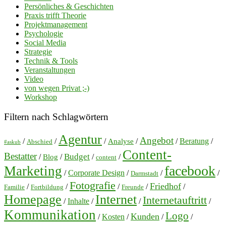
Persönliches & Geschichten
Praxis trifft Theorie
Projektmanagement
Psychologie
Social Media
Strategie
Technik & Tools
Veranstaltungen
Video
von wegen Privat ;-)
Workshop
Filtern nach Schlagwörtern
Agentur
Angebot
/
/
/
/
/
Beratung
/
Analyse
Abschied
#askub
Content-
Bestatter
Budget
/
/
/
/
Blog
content
facebook
Marketing
/
Corporate Design
/
/
/
Darmstadt
Fotografie
Friedhof
/
/
/
/
/
Familie
Fortbildung
Freunde
Homepage
Internet
Internetauftritt
/
Inhalte
/
/
/
Kommunikation
Logo
Kunden
/
Kosten
/
/
/