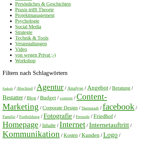
Persönliches & Geschichten
Praxis trifft Theorie
Projektmanagement
Psychologie
Social Media
Strategie
Technik & Tools
Veranstaltungen
Video
von wegen Privat ;-)
Workshop
Filtern nach Schlagwörtern
Agentur
Angebot
/
/
/
/
/
Beratung
/
Analyse
Abschied
#askub
Content-
Bestatter
Budget
/
/
/
/
Blog
content
facebook
Marketing
/
Corporate Design
/
/
/
Darmstadt
Fotografie
Friedhof
/
/
/
/
/
Familie
Fortbildung
Freunde
Homepage
Internet
Internetauftritt
/
Inhalte
/
/
/
Kommunikation
Logo
Kunden
/
Kosten
/
/
/