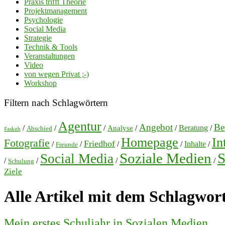
Praxis trifft Theorie
Projektmanagement
Psychologie
Social Media
Strategie
Technik & Tools
Veranstaltungen
Video
von wegen Privat ;-)
Workshop
Filtern nach Schlagwörtern
Agentur
Angebot
Bes
/
/
/
/
/
Beratung
/
Analyse
Abschied
#askub
Homepage
In
Fotografie
Friedhof
/
/
/
/
Inhalte
/
Freunde
Soziale Medien
S
Social Media
/
/
/
/
Schulung
Ziele
Alle Artikel mit dem Schlagwor
Mein erstes Schuljahr in Sozialen Medien