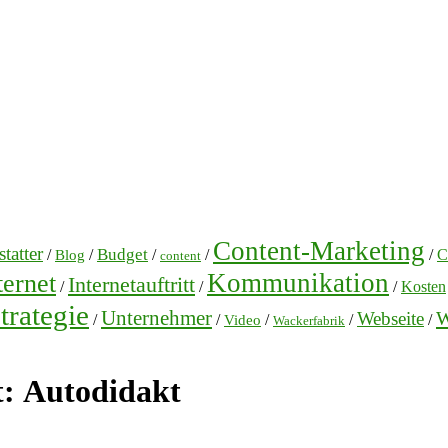
Content-Marketing
tatter
Budget
/
/
/
/
/
C
Blog
content
Kommunikation
ternet
Internetauftritt
/
/
/
Kosten
trategie
Unternehmer
W
Webseite
/
/
/
/
/
Video
Wackerfabrik
t:
Autodidakt