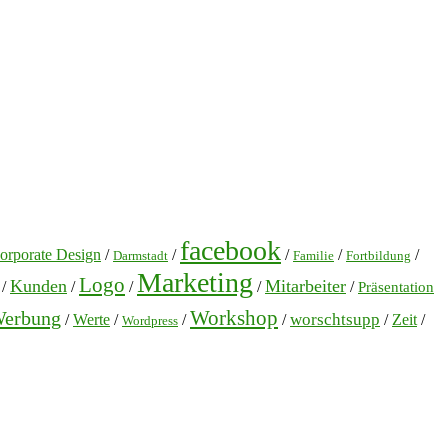
facebook
orporate Design
/
/
/
/
/
Darmstadt
Familie
Fortbildung
Marketing
Logo
Kunden
Mitarbeiter
/
/
/
/
/
Präsentation
Workshop
erbung
worschtsupp
/
Werte
/
/
/
/
Zeit
/
Wordpress