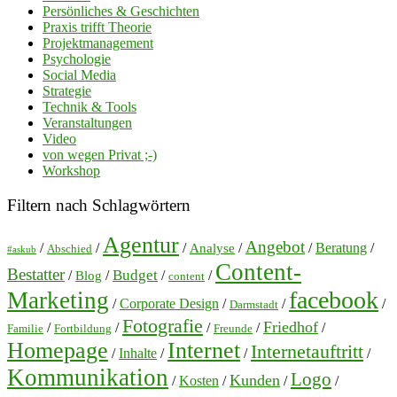
Persönliches & Geschichten
Praxis trifft Theorie
Projektmanagement
Psychologie
Social Media
Strategie
Technik & Tools
Veranstaltungen
Video
von wegen Privat ;-)
Workshop
Filtern nach Schlagwörtern
Agentur
Angebot
/
/
/
/
/
Beratung
/
Analyse
Abschied
#askub
Content-
Bestatter
Budget
/
/
/
/
Blog
content
facebook
Marketing
/
Corporate Design
/
/
/
Darmstadt
Fotografie
Friedhof
/
/
/
/
/
Familie
Fortbildung
Freunde
Homepage
Internet
Internetauftritt
/
Inhalte
/
/
/
Kommunikation
Logo
Kunden
/
Kosten
/
/
/