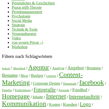
Persönliches & Geschichten
Praxis trifft Theorie
Projektmanagement
Psychologie
Social Media
Strategie
Technik & Tools
Veranstaltungen
Video
von wegen Privat ;-)
Workshop
Filtern nach Schlagwörtern
Agentur
Angebot
/
/
/
/
/
Beratung
/
Analyse
Abschied
#askub
Content-
Bestatter
Budget
/
/
/
/
Blog
content
facebook
Marketing
/
Corporate Design
/
/
/
Darmstadt
Fotografie
Friedhof
/
/
/
/
/
Familie
Fortbildung
Freunde
Homepage
Internet
Internetauftritt
/
Inhalte
/
/
/
Kommunikation
Logo
Kunden
/
Kosten
/
/
/