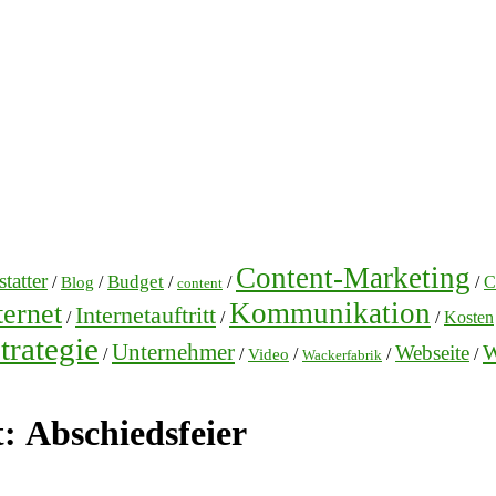
Content-Marketing
tatter
Budget
/
/
/
/
/
C
Blog
content
Kommunikation
ternet
Internetauftritt
/
/
/
Kosten
trategie
Unternehmer
W
Webseite
/
/
/
/
/
Video
Wackerfabrik
t:
Abschiedsfeier