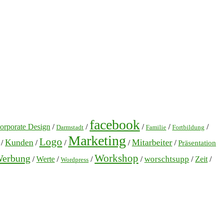
facebook
orporate Design
/
/
/
/
/
Darmstadt
Familie
Fortbildung
Marketing
Logo
Kunden
Mitarbeiter
/
/
/
/
/
Präsentation
Workshop
erbung
worschtsupp
/
Werte
/
/
/
/
Zeit
/
Wordpress