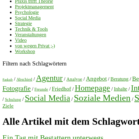
Praxis trifft Theorie
Projektmanagement
Psychologie
Social Media
Strategie
Technik & Tools
Veranstaltungen
Video
von wegen Privat ;-)
Workshop
Filtern nach Schlagwörtern
Agentur
Angebot
Bes
/
/
/
/
/
Beratung
/
Analyse
Abschied
#askub
Homepage
In
Fotografie
Friedhof
/
/
/
/
Inhalte
/
Freunde
Soziale Medien
S
Social Media
/
/
/
/
Schulung
Ziele
Alle Artikel mit dem Schlagwor
Ein Tag mit Bestattern unterwegs